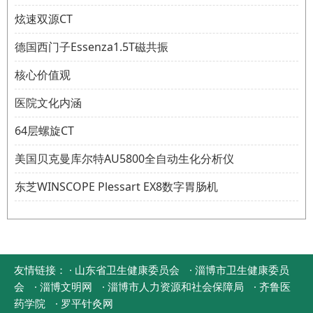
炫速双源CT
德国西门子Essenza1.5T磁共振
核心价值观
医院文化内涵
64层螺旋CT
美国贝克曼库尔特AU5800全自动生化分析仪
东芝WINSCOPE Plessart EX8数字胃肠机
友情链接：
· 山东省卫生健康委员会
· 淄博市卫生健康委员
会
· 淄博文明网
· 淄博市人力资源和社会保障局
· 齐鲁医
药学院
· 罗平针灸网