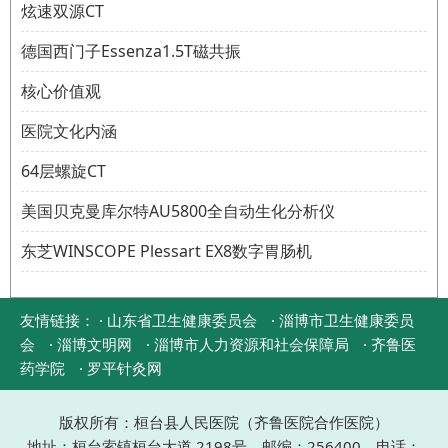
炫速双源CT
德国西门子Essenza1.5T磁共振
核心价值观
医院文化内涵
64层螺旋CT
美国贝克曼库尔特AU5800全自动生化分析仪
东芝WINSCOPE Plessart EX8数字胃肠机
友情链接：
· 山东省卫生健康委员会
· 淄博市卫生健康委员
会
· 淄博文明网
· 淄博市人力资源和社会保障局
· 齐鲁医
药学院
· 罗平针灸网
版权所有：桓台县人民医院（齐鲁医院合作医院）
地址：桓台索镇桓台大道 2198号 邮编：256400 电话：