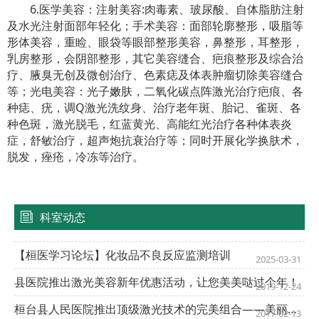
6.医学美容：注射美容:肉毒素、玻尿酸、自体脂肪注射
及水光注射面部年轻化；手术美容：面部轮廓整形，吸脂等
形体美容，重睑、眼袋等眼部整形美容，鼻整形，耳整形，
乳房整形，会阴部整形，其它美容缝合、疤痕整形及综合治
疗、腋臭无创及微创治疗、色素痣及体表肿瘤切除美容缝合
等；光电美容：光子嫩肤，二氧化碳点阵激光治疗疤痕、各
种痣、疣，调Q激光洗纹身、治疗老年斑、胎记、雀斑、各
种色斑，激光脱毛，红蓝黄光、高能红光治疗各种体表炎
症，舒敏治疗，超声炮抗衰治疗等；同时开展化学换肤术，
脱发，痤疮，冷冻等治疗。
科室动态
【桓医学习论坛】化妆品不良反应监测培训
2025-03-31
县医院推出激光美容新年优惠活动，让您美美哒过个年！
2019-12-24
桓台县人民医院推出顶级激光技术的完美组合——美丽人生从这里开始
2017-02-13