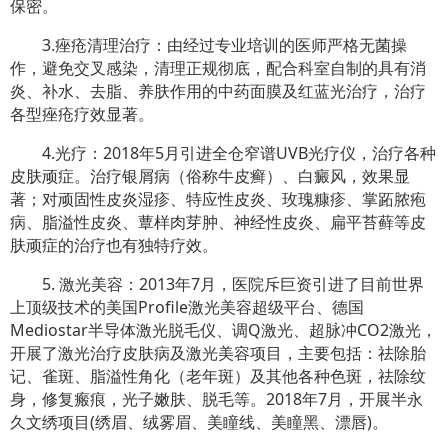
保密。
3.痤疮清理治疗：由经过专业培训的医师严格无菌操
作，避免交叉感染，清理正规彻底，配合科室自制的具有消
炎、补水、去脂、养肤作用的中药面膜及红蓝光治疗，治疗
各型痤疮疗效显著。
4.光疗：2018年5月引进全仓窄谱UVB光疗仪，治疗各种
皮肤顽症。治疗银屑病（俗称牛皮癣）、白癜风，效果显
著；对顽固性皮炎湿疹、特应性皮炎、玫瑰糠疹、掌跖脓疱
病、脂溢性皮炎、蕈样肉芽肿、神经性皮炎、扁平苔藓等皮
肤顽症的治疗也有独特疗效。
5. 激光美容：2013年7月，医院斥巨资引进了目前世界
上顶级技术的美国Profile激光美容超级平台、德国
Mediostar半导体激光脱毛仪、调Q激光、超脉冲CO2激光，
开展了激光治疗皮肤病及激光美容项目，主要包括：祛除胎
记、雀斑、脂溢性角化（老年斑）及其他各种色斑，祛除纹
身，修复瘢痕，光子嫩肤、脱毛等。2018年7月，开展半永
久文绣项目(绣眉、绒雾眉、美瞳线、美瞳黑、漂唇)。