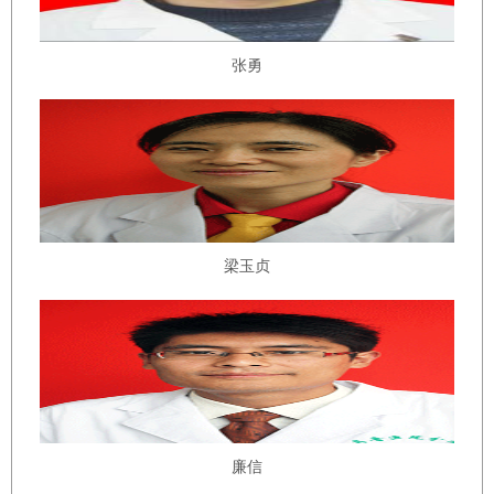
张勇
梁玉贞
廉信