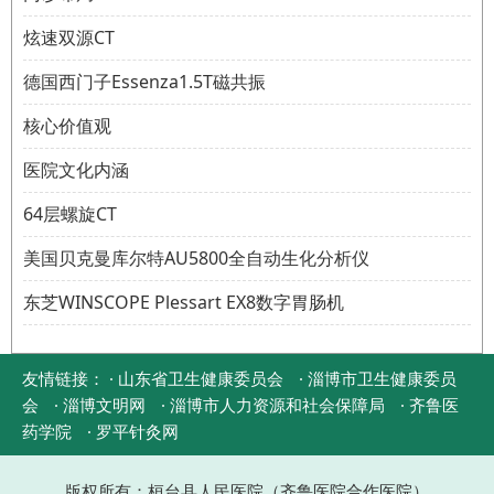
炫速双源CT
德国西门子Essenza1.5T磁共振
核心价值观
医院文化内涵
64层螺旋CT
美国贝克曼库尔特AU5800全自动生化分析仪
东芝WINSCOPE Plessart EX8数字胃肠机
友情链接：
· 山东省卫生健康委员会
· 淄博市卫生健康委员
会
· 淄博文明网
· 淄博市人力资源和社会保障局
· 齐鲁医
药学院
· 罗平针灸网
版权所有：桓台县人民医院（齐鲁医院合作医院）