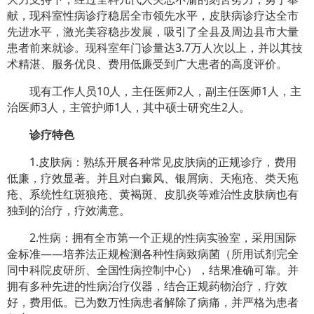
献，现科室性病诊疗稳居全市领先水平，皮肤病诊疗达全市
先进水平，激光美容稳步发展，吸引了全县及周边县市大量
患者前来就诊。现科室年门诊量达3.7万人次以上，并以其技
术精湛、服务优良、费用低廉受到广大患者的高度评价。
现有工作人员10
人，主任医师2人，副主任医师1人，主
治医师3人，主管护师1人，其中硕士研究生2人。
诊疗特色
1.皮肤病：熟练开展各种常见皮肤病的正规诊疗，费用
低廉，疗效显著。并且对白癜风、银屑病、天疱疮、类天疱
疮、系统性红斑狼疮、黄褐斑、皮肌炎等难治性皮肤病也有
独到的治疗，疗效满意。
2.性病：拥有全市第一个正规的性病实验室，采用国际
金标准——培养法正规检测各种性病致病菌（所用试剂完全
同中科院皮研所、全国性病控制中心），结果准确可靠。并
拥有多种先进的性病治疗仪器，结合正规药物治疗，疗效
好，费用低。已为数万性病患者解除了病痛，并严格为患者