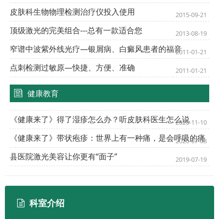
皮肤科生物物理检测治疗仪投入使用
2015-09-21
顶级激光的完美组合---总有一款适合您
2013-08-19
窄谱中波紫外线光疗—银屑病、白癜风患者的福音
2011-01-21
点刺检测过敏原—快捷、方便、准确
2011-01-21
健康教育
《健康来了》得了湿疹怎么办？听皮肤科医生怎么说
2020-11-10
《健康来了》带状疱疹：世界上有一种痛，是会呼吸的痛
2020-07-08
县医院激光美容让你更有“面子”
2019-07-19
科室介绍