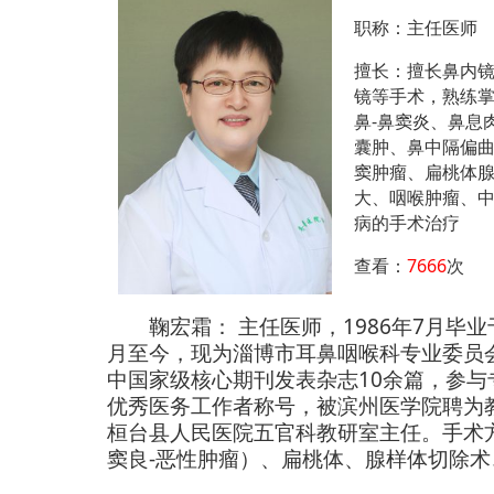
职称：主任医师
擅长：擅长鼻内
镜等手术，熟练
鼻-鼻窦炎、鼻息
囊肿、鼻中隔偏曲
窦肿瘤、扁桃体
大、咽喉肿瘤、
病的手术治疗
查看：
7666
次
主任医师，1986
7
鞠宏霜：
年
月毕业
月至今，现为淄博市耳鼻咽喉科专业委员
10
中国家级核心期刊发表杂志
余篇，参与
优秀医务工作者称号，被滨州医学院聘为
桓台县人民医院五官科教研室主任。
手术
-
窦良
恶性肿瘤）、扁桃体、腺样体切除术