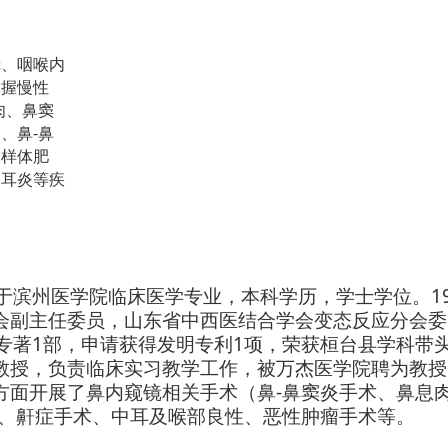
镜、咽喉内
掌握慢性
肉、鼻窦
、鼻-鼻
腺样体肥
中耳炎等疾
1
于滨州医学院临床医学专业，本科学历，学士学位。
会副主任委员，山东省中西医结合学会变态反应分会委
1
1
专著
部，申请获得发明专利
项，荣获桓台县学科带
教授，负责临床实习教学工作，被万杰医学院聘为教授
-
方面开展了鼻内窥镜相关手术（鼻
鼻窦炎手术、鼻息
、鼾症手术、中耳及喉部良性、恶性肿瘤手术等。