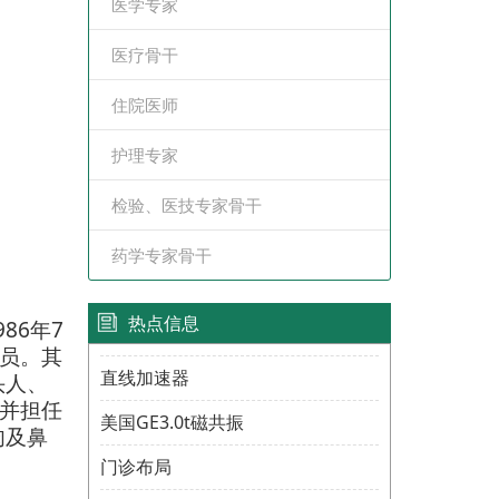
医学专家
医疗骨干
住院医师
护理专家
检验、医技专家骨干
药学专家骨干
热点信息
986
7
年
员。
其
直线加速器
头人、
并担任
美国GE3.0t磁共振
肉及鼻
门诊布局