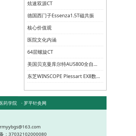
炫速双源CT
德国西门子Essenza1.5T磁共振
核心价值观
医院文化内涵
64层螺旋CT
美国贝克曼库尔特AU5800全自动生化分析仪
东芝WINSCOPE Plessart EX8数字胃肠机
鲁医药学院
· 罗平针灸网
yybgs@163.com
：37032102000080