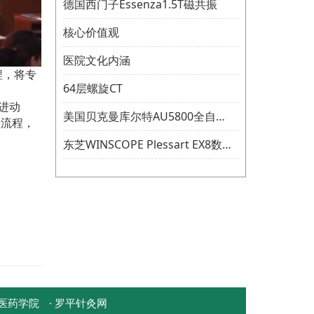
德国西门子Essenza1.5T磁共振
核心价值观
医院文化内涵
程，将专
64层螺旋CT
。
进动
美国贝克曼库尔特AU5800全自动生化分析仪
理流程，
东芝WINSCOPE Plessart EX8数字胃肠机
鲁医药学院
· 罗平针灸网